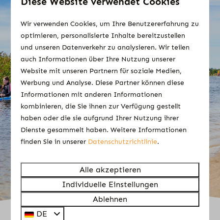
Diese Website verwendet Cookies
“Wir waren besonders glücklich mit den
Wir verwenden Cookies, um Ihre Benutzererfahrung zu
privaten Sanitäreinrichtungen. Diese Luxusart
optimieren, personalisierte Inhalte bereitzustellen
kannten wir von anderen Campingplätzen
und unseren Datenverkehr zu analysieren. Wir teilen
nicht. Viele Komplimente dafür! Wir haben
auch Informationen über Ihre Nutzung unserer
unseren Aufenthalt genossen."
Website mit unseren Partnern für soziale Medien,
Werbung und Analyse. Diese Partner können diese
- Werner L. hat auf dem
Komfortplatz mit
Informationen mit anderen Informationen
privaten Sanitäreinrichtungen
übernachtet
kombinieren, die Sie ihnen zur Verfügung gestellt
haben oder die sie aufgrund Ihrer Nutzung ihrer
Dienste gesammelt haben. Weitere Informationen
Weitere Bewertungen lesen
finden Sie in unserer
Datenschutzrichtlinie
.
Alle akzeptieren
Individuelle Einstellungen
Ablehnen
DE