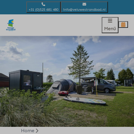
+31 (0)525 681 480
info@veluwestrandbad.nl
Menü
Home