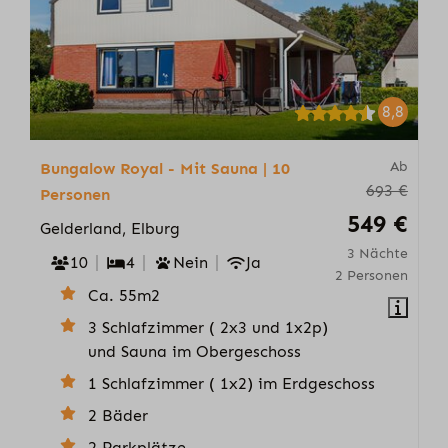
8,8
Ab
Bungalow Royal - Mit Sauna | 10
693 €
Personen
549 €
Gelderland, Elburg
3 Nächte
10
4
Nein
Ja
2 Personen
Ca. 55m2
3 Schlafzimmer ( 2x3 und 1x2p)
und Sauna im Obergeschoss
1 Schlafzimmer ( 1x2) im Erdgeschoss
2 Bäder
2 Parkplätze