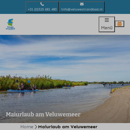
+31 (0)525 681 480
info@veluwestrandbad.nl
Menü
Maiurlaub am Veluwemeer
Home
Maiurlaub am Veluwemeer