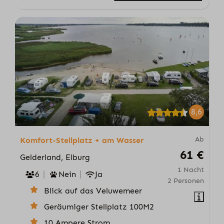
8,6
Ab
Komfort-Stellplatz + am Wasser
61 €
Gelderland, Elburg
1 Nacht
6
Nein
Ja
2 Personen
Blick auf das Veluwemeer
Geräumiger Stellplatz 100M2
10 Ampere Strom