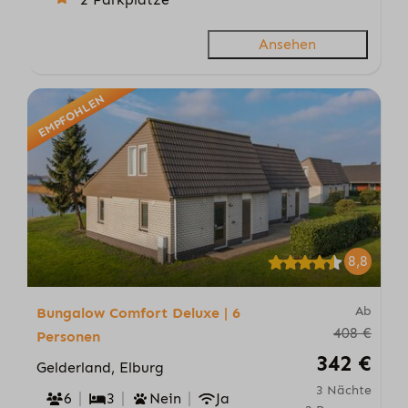
Ansehen
EMPFOHLEN
8,8
Ab
Bungalow Comfort Deluxe | 6
408 €
Personen
342 €
Gelderland, Elburg
3 Nächte
6
3
Nein
Ja