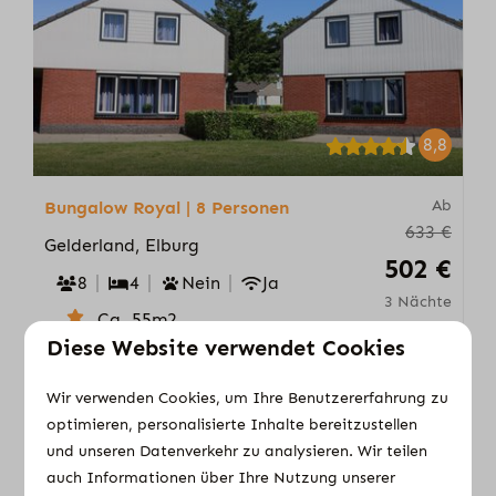
8,8
Ab
Bungalow Royal | 8 Personen
633 €
Gelderland, Elburg
502 €
8
4
Nein
Ja
3 Nächte
Ca. 55m2
2 Personen
Diese Website verwendet Cookies
3 Schlafzimmer und Sauna im
Obergeschoss
Wir verwenden Cookies, um Ihre Benutzererfahrung zu
1 Schlafzimmer im Erdgeschoss
optimieren, personalisierte Inhalte bereitzustellen
und unseren Datenverkehr zu analysieren. Wir teilen
2 Bäder
auch Informationen über Ihre Nutzung unserer
2 Parkplätze