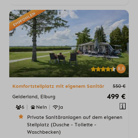
EMPFOHLEN
8,8
Komfortstellplatz mit eigenem Sanitär
550 €
499 €
Gelderland, Elburg
6
Nein
Ja
Private Sanitäranlagen auf dem eigenen
Stellplatz (Dusche - Toilette -
Waschbecken)